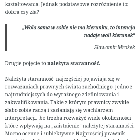
kształtowania. Jednak podstawowe rozróżnienie to:
dobra czy zła?
„Wo­la sa­ma w so­bie nie ma kierun­ku, to in­ten­cja
na­daje wo­li kierunek”
Sławomir Mrożek
Drugie pojęcie to
należyta staranność.
Należyta staranność najczęściej pojawiaja się w
rozważaniach prawnych świata zachodniego. Jedno z
najtrudniejszych do wyraźnego zdefiniowania i
zakwalifikowania. Takie z którym prawnicy zwykle
słabo sobie radzą i zasłaniają się wachlarzem
interpretacji, bo trzeba rozważyć wiele okoliczności
które wpływają na „zaistnienie” należytej staranności.
Mocno ocenne i subiektywne.Najprościej prawnik