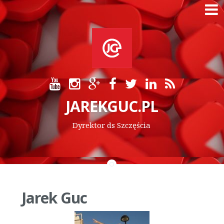
Skip
to
content
JAREKGUC.PL
Dyrektor ds Szczęścia
Jarek Guc