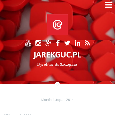
Skip
to
content
JAREKGUC.PL
Dyrektor ds Szczęścia
Month:
listopad 2014