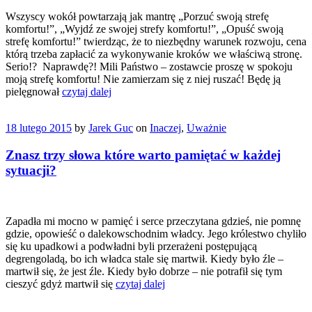
Wszyscy wokół powtarzają jak mantrę „Porzuć swoją strefę
komfortu!”, „Wyjdź ze swojej strefy komfortu!”, „Opuść swoją
strefę komfortu!” twierdząc, że to niezbędny warunek rozwoju, cena
którą trzeba zapłacić za wykonywanie kroków we właściwą stronę.
Serio!? Naprawdę?! Mili Państwo – zostawcie proszę w spokoju
moją strefę komfortu! Nie zamierzam się z niej ruszać! Będę ją
pielęgnował
czytaj dalej
18 lutego 2015
by
Jarek Guc
on
Inaczej
,
Uważnie
Znasz trzy słowa które warto pamiętać w każdej
sytuacji?
Zapadła mi mocno w pamięć i serce przeczytana gdzieś, nie pomnę
gdzie, opowieść o dalekowschodnim władcy. Jego królestwo chyliło
się ku upadkowi a podwładni byli przerażeni postępującą
degrengoladą, bo ich władca stale się martwił. Kiedy było źle –
martwił się, że jest źle. Kiedy było dobrze – nie potrafił się tym
cieszyć gdyż martwił się
czytaj dalej