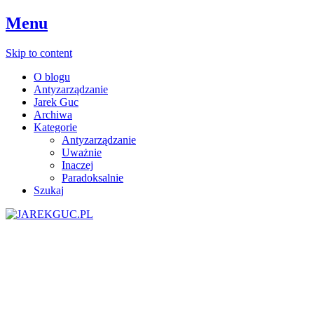
Menu
Skip to content
O blogu
Antyzarządzanie
Jarek Guc
Archiwa
Kategorie
Antyzarządzanie
Uważnie
Inaczej
Paradoksalnie
Szukaj
Youtube
Instagram
Google+
Facebook
Twitter
LinkedIn
RSS
JAREKGUC.PL
Dyrektor ds Szczęścia