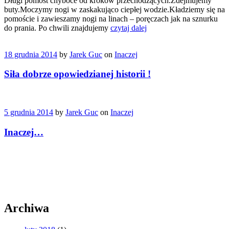
Długi pomost chyboce od kroków przechodzących.Zdejmujemy
buty.Moczymy nogi w zaskakująco ciepłej wodzie.Kładziemy się na
pomoście i zawieszamy nogi na linach – poręczach jak na sznurku
do prania. Po chwili znajdujemy
czytaj dalej
18 grudnia 2014
by
Jarek Guc
on
Inaczej
Siła dobrze opowiedzianej historii !
5 grudnia 2014
by
Jarek Guc
on
Inaczej
Inaczej…
Archiwa