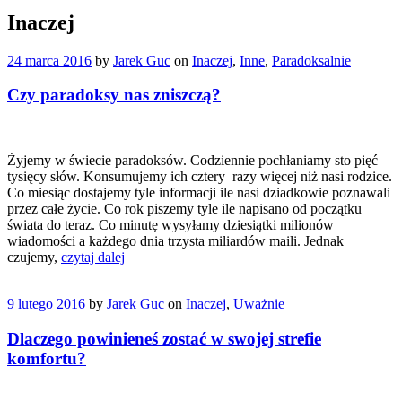
Inaczej
24 marca 2016
by
Jarek Guc
on
Inaczej
,
Inne
,
Paradoksalnie
Czy paradoksy nas zniszczą?
Żyjemy w świecie paradoksów. Codziennie pochłaniamy sto pięć
tysięcy słów. Konsumujemy ich cztery razy więcej niż nasi rodzice.
Co miesiąc dostajemy tyle informacji ile nasi dziadkowie poznawali
przez całe życie. Co rok piszemy tyle ile napisano od początku
świata do teraz. Co minutę wysyłamy dziesiątki milionów
wiadomości a każdego dnia trzysta miliardów maili. Jednak
czujemy,
czytaj dalej
9 lutego 2016
by
Jarek Guc
on
Inaczej
,
Uważnie
Dlaczego powinieneś zostać w swojej strefie
komfortu?