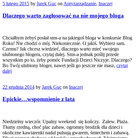
5 lutego 2015
by
Jarek Guc
on
Antyzarządzanie
,
Inaczej
Dlaczego warto zagłosować na nie mojego bloga
Chciałbym żebyś posłał sms-a na jakiegoś bloga w konkursie Blog
Roku! Nie chodzi o mój. Niekoniecznie. O jakiś. Wybierz sam.
Czemu? Jak chcesz wiedzieć, dlaczego warto mieć swojego
ulubionego blogera, czytaj dalej. Sms-a jednak poślij przede
wszystkim po to, żeby pomóc Fundacji Dzieci Niczyje. Dlaczego?
Bo Twój ulubiony bloger, nawet jeśli go jeszcze nie masz,
czytaj
dalej
22 grudnia 2014
by
Jarek Guc
on
Inaczej
Epickie…wspomnienie z lata
Niedzielny wieczór. Upalny weekend się kończy. Zalew. Plaża.
Tłumy rzedną, choć plac zabaw, ogromny brodzik dla dzieci i
okoliczne kawiarenki nadal pulsują gwarem, śmiechem i zabawą.