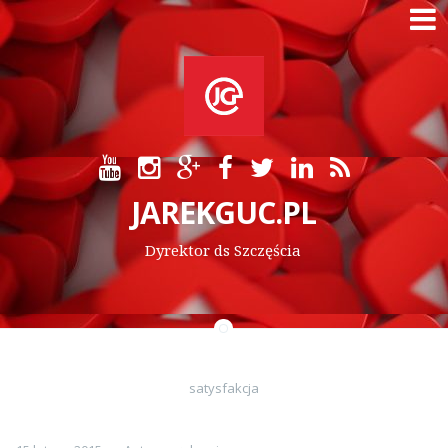
Skip
to
content
JAREKGUC.PL
Dyrektor ds Szczęścia
satysfakcja