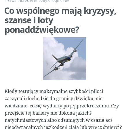
19 kwietnia 2015
on
Antyzarządzanie
Co wspólnego mają kryzysy,
szanse i loty
ponaddźwiękowe?
Kiedy testujący maksymalne szybkości piloci
zaczynali dochodzić do granicy dźwięku, nie
wiedziano, co się wydarzy po jej przekroczeniu. Czy
przejście tej bariery nie dokona jakichś
natychmiastowych albo odsuniętych w czasie acz
nieodwracalnych uszkodzeń ciała lub wręcz śmierci?