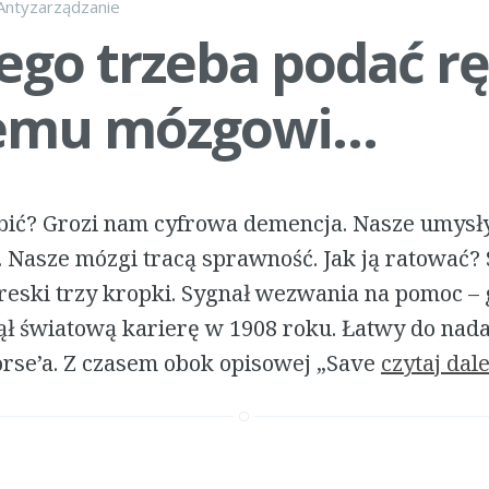
Antyzarządzanie
ego trzeba podać r
emu mózgowi…
obić? Grozi nam cyfrowa demencja. Nasze umysły
. Nasze mózgi tracą sprawność. Jak ją ratować? 
kreski trzy kropki. Sygnał wezwania na pomoc –
ął światową karierę w 1908 roku. Łatwy do nad
rse’a. Z czasem obok opisowej „Save
czytaj dale