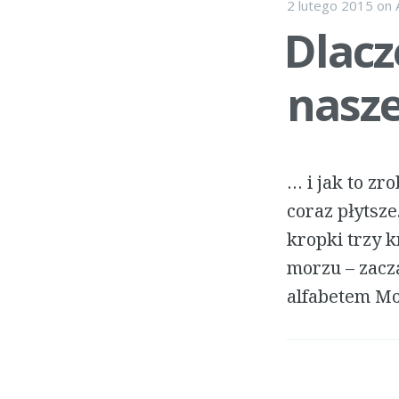
2 lutego 2015
on
Dlacz
nasz
… i jak to zr
coraz płytsze
kropki trzy 
morzu – zacz
alfabetem Mo