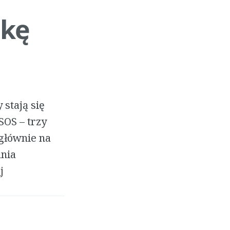
ękę
 stają się
SOS – trzy
 głównie na
ania
j