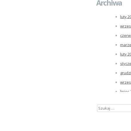
Archiwa
luty 2
wrzes
czerw
marze
luty 2
stycz
grudz
wrzes
lipiec
czerw
Szukaj:
maj 2
kwiec
marze