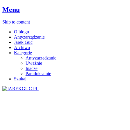
Menu
Skip to content
O blogu
Antyzarządzanie
Jarek Guc
Archiwa
Kategorie
Antyzarządzanie
Uważnie
Inaczej
Paradoksalnie
Szukaj
Youtube
Instagram
Google+
Facebook
Twitter
LinkedIn
RSS
JAREKGUC.PL
Dyrektor ds Szczęścia