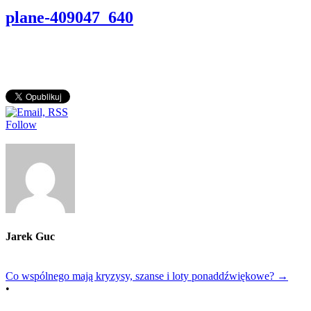
plane-409047_640
Follow
Jarek Guc
Co wspólnego mają kryzysy, szanse i loty ponaddźwiękowe?
→
•